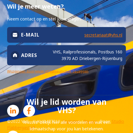
Wil je meer weten?
Neem contact op en stel jouw vragen.
E-MAIL
secretariaat@vhs.nl
VHS, Railprofessionals, Postbus 160
ADRES
3970 AD Driebergen-Rijsenburg
Wijzigingen doorgeven of lidmaatschap opzeggen
Wil je lid worden van
VHS?
©2022 VHS KvK 40477010
Statuten
Privacy
Door:
Studio
Yesssss! Bekijk hier alle voordelen en wat een
Flabbergasted
lidmaatschap voor jou kan betekenen.