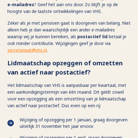
e-mailadres
? Geef het aan ons door. Zo blijft je op de
hoogte van de laatste ontwikkelingen van VHS.
Zeker als je met pensioen gaat is doorgeven van belang. Niet
alleen heb je dan waarschijnlijk een ander e-mailadres
waarop wij je kunnen bereiken, als
postactief lid
betaal je
ook minder contributie. Wijzigingen geef je door via
secretariaat@vhs.nl
.
Lidmaatschap opzeggen of omzetten
van actief naar postactief?
Het lidmaatschap van VHS is aanpasbaar per kwartaal, met
een aankondigingstermijn van één maand. Dit geldt zowel
voor een opzegging als een omzetting van je lidmaatschap
van actief naar postactief. Dus even op een rij:
Wijziging of opzegging per 1 januari, graag doorgeven
uiterlijk 31 november het jaar ervoor.
Wijziging of opzegging per 1 april, graag doorgeven