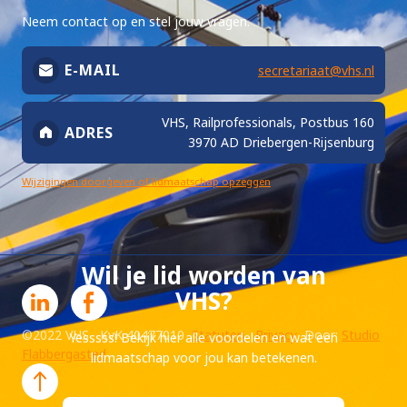
Neem contact op en stel jouw vragen.
E-MAIL
secretariaat@vhs.nl
VHS, Railprofessionals, Postbus 160
ADRES
3970 AD Driebergen-Rijsenburg
Wijzigingen doorgeven of lidmaatschap opzeggen
Wil je lid worden van
VHS?
©2022 VHS KvK 40477010
Statuten
Privacy
Door:
Studio
Yesssss! Bekijk hier alle voordelen en wat een
Flabbergasted
lidmaatschap voor jou kan betekenen.