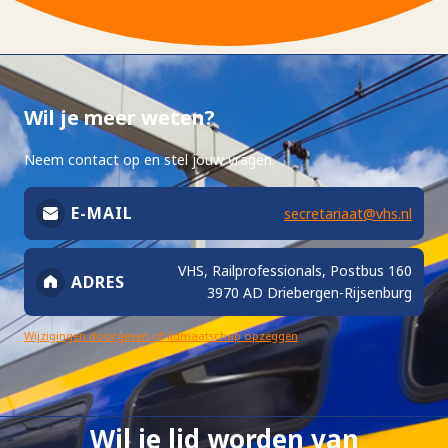
Wil je meer weten?
Neem contact op en stel jouw vragen.
E-MAIL
secretariaat@vhs.nl
VHS, Railprofessionals, Postbus 160
ADRES
3970 AD Driebergen-Rijsenburg
Wijzigingen doorgeven of lidmaatschap opzeggen
Wil je lid worden van