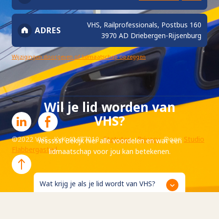
VHS, Railprofessionals, Postbus 160
ADRES
3970 AD Driebergen-Rijsenburg
Wijzigingen doorgeven of lidmaatschap opzeggen
Wil je lid worden van
VHS?
©2022 VHS KvK 40477010
Statuten
Privacy
Door:
Studio
Yesssss! Bekijk hier alle voordelen en wat een
Flabbergasted
lidmaatschap voor jou kan betekenen.
Wat krijg je als je lid wordt van VHS?
Wat zijn de kosten?