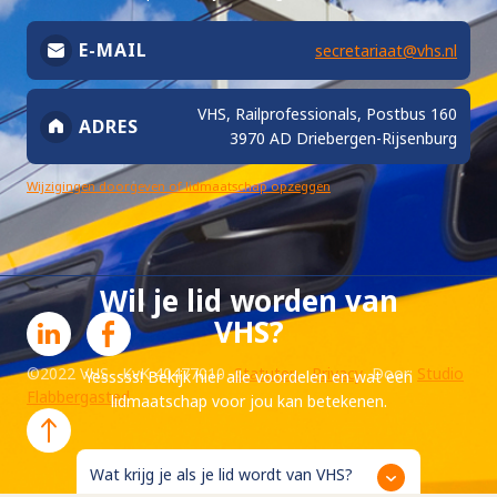
E-MAIL
secretariaat@vhs.nl
VHS, Railprofessionals, Postbus 160
ADRES
3970 AD Driebergen-Rijsenburg
Wijzigingen doorgeven of lidmaatschap opzeggen
Wil je lid worden van
VHS?
©2022 VHS KvK 40477010
Statuten
Privacy
Door:
Studio
Yesssss! Bekijk hier alle voordelen en wat een
Flabbergasted
lidmaatschap voor jou kan betekenen.
Wat krijg je als je lid wordt van VHS?