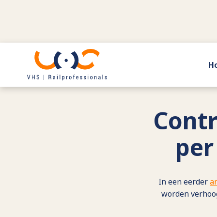
H
Terug naar actueel
Contr
per
In een eerder
ar
worden verhoog