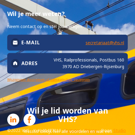
Wil je meer weten?
Neem contact op en stel jouw vragen.
E-MAIL
secretariaat@vhs.nl
VHS, Railprofessionals, Postbus 160
ADRES
3970 AD Driebergen-Rijsenburg
Wijzigingen doorgeven of lidmaatschap opzeggen
Wil je lid worden van
VHS?
©2022 VHS KvK 40477010
Statuten
Privacy
Door:
Studio
Yesssss! Bekijk hier alle voordelen en wat een