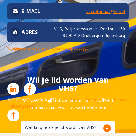
E-MAIL
secretariaat@vhs.nl
VHS, Railprofessionals, Postbus 160
ADRES
3970 AD Driebergen-Rijsenburg
Wijzigingen doorgeven of lidmaatschap opzeggen
Wil je lid worden van
VHS?
©2022 VHS KvK 40477010
Statuten
Privacy
Door:
Studio
Yesssss! Bekijk hier alle voordelen en wat een
Flabbergasted
lidmaatschap voor jou kan betekenen.
Wat krijg je als je lid wordt van VHS?