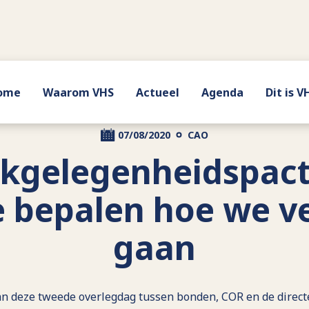
ome
Waarom VHS
Actueel
Agenda
Dit is V
07/08/2020
CAO
kgelegenheidspact
ie bepalen hoe we v
gaan
an deze tweede overlegdag tussen bonden, COR en de direc