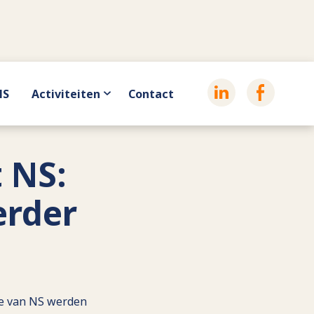
HS
Activiteiten
Contact
 NS:
erder
te van NS werden