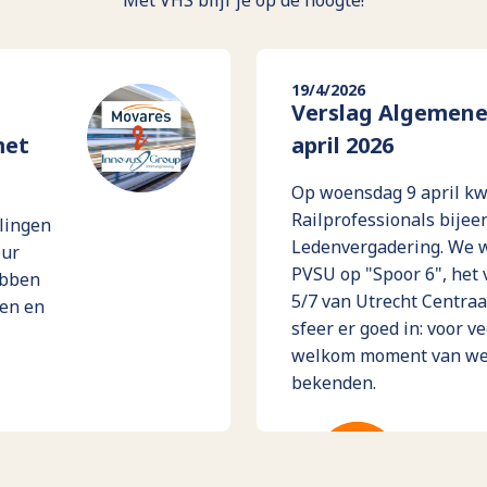
Met VHS blijf je op de hoogte!
19/4/2026
Verslag Algemene
met
april 2026
Op woensdag 9 april k
Railprofessionals bije
lingen
Ledenvergadering. We w
eur
PVSU op "Spoor 6", het 
ebben
5/7 van Utrecht Centraa
sen en
sfeer er goed in: voor 
welkom moment van wee
bekenden.