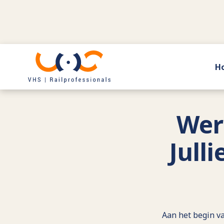
H
Terug naar actueel
Wer
Jull
Aan het begin v