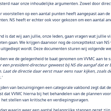
isterd naar onze inhoudelijke argumenten. Zowel door direc
ar voorstellen op een aantal punten heeft aangepast aan de
en. NS heeft er echter ook voor gekozen om een aantal and
 is dat wij aan jullie, onze leden, gaan vragen wat jullie v
oeten gaan. We krijgen daarvoor nog de concepttekst van N
 uitgediept wordt. Deze documenten sturen wij volgende wee
ben we de gelegenheid te baat genomen om VVMC aan te sp
 er een president-directeur geweest bij NS die aangaf dat er
 Laat de directie daar eerst maar eens naar kijken, zoals d
.'
ijden van bezuinigingen een categorale vakbond zegt dat de
ast dat VVMC hierna bij het behandelen van de plannen voo
 het stellen van kritische en verdiepingsvragen.
dag waarin weer een aantal belangrijke stappen gezet zijn.