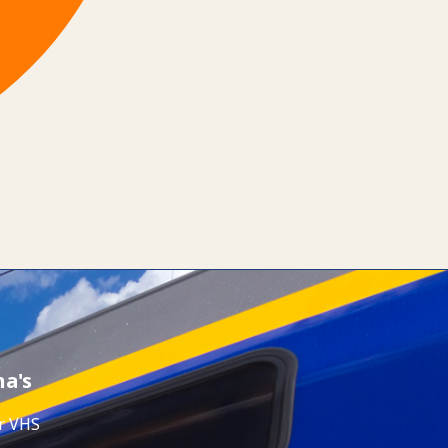
na's
r VHS