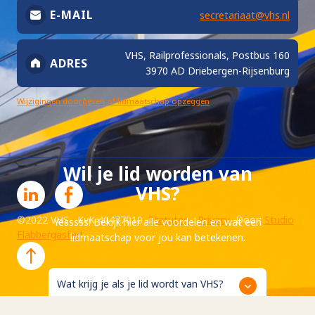
E-MAIL
secretariaat@vhs.nl
VHS, Railprofessionals, Postbus 160
ADRES
3970 AD Driebergen-Rijsenburg
Wijzigingen doorgeven of lidmaatschap opzeggen
Wil je lid worden van
VHS?
©2022 VHS KvK 40477010
Statuten
Privacy
Door:
Studio
Yesssss! Bekijk hier alle voordelen en wat een
Flabbergasted
lidmaatschap voor jou kan betekenen.
Wat krijg je als je lid wordt van VHS?