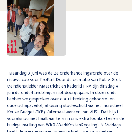
“Maandag 3 juni was de 2e onderhandelingsronde over de
nieuwe cao voor ProRail. Door de crematie van Rob v. Grol,
treindienstleider Maastricht en kaderlid FNV zijn dinsdag 4
juni de onderhandelingen niet doorgegaan. In deze ronde
hebben we gesproken over o.a. uitbreiding geboorte- en
ouderschapsverlof, aflossing studieschuld via het Individueel
Keuze Budget (IKB) (allemaal wensen van VHS). Dat blijkt
vooralsnog niet haalbaar te zijn i.v.m. extra loonkosten en de
huidige invulling van WKR (WerkKostenRegeling). ’s Middags
heeft de werkgever een openingsbod voor loon gedaan: