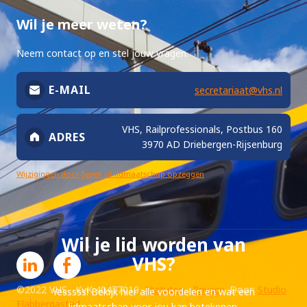
Wil je meer weten?
Neem contact op en stel jouw vragen.
E-MAIL
secretariaat@vhs.nl
VHS, Railprofessionals, Postbus 160
ADRES
3970 AD Driebergen-Rijsenburg
Wijzigingen doorgeven of lidmaatschap opzeggen
Wil je lid worden van
VHS?
©2022 VHS KvK 40477010
Statuten
Privacy
Door:
Studio
Yesssss! Bekijk hier alle voordelen en wat een
Flabbergasted
lidmaatschap voor jou kan betekenen.