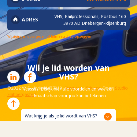
VHS, Railprofessionals, Postbus 160
ADRES
3970 AD Driebergen-Rijsenburg
Wijzigingen doorgeven of lidmaatschap opzeggen
Wil je lid worden van
VHS?
©2022 VHS KvK 40477010
Statuten
Privacy
Door:
Studio
Yesssss! Bekijk hier alle voordelen en wat een
Flabbergasted
lidmaatschap voor jou kan betekenen.
Wat krijg je als je lid wordt van VHS?
Wat zijn de kosten?