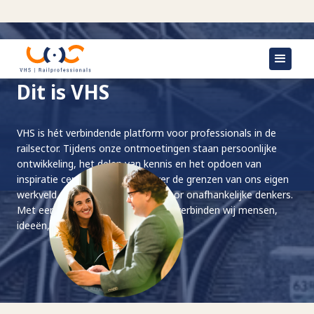
Dit is VHS
VHS is hét verbindende platform voor professionals in de
railsector. Tijdens onze ontmoetingen staan persoonlijke
ontwikkeling, het delen van kennis en het opdoen van
inspiratie centraal. We kijken over de grenzen van ons eigen
werkveld en laten ons prikkelen door onafhankelijke denkers.
Met een flinke dosis energie en lef verbinden wij mensen,
ideeën, kennis en ervaring.