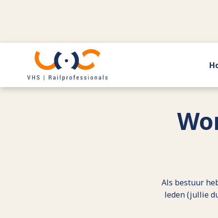
H
Terug naar actueel
Wor
Als bestuur he
leden (jullie 