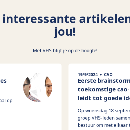
interessante artikele
jou!
Met VHS blijf je op de hoogte!
19/9/2024
CAO
res
Eerste brainstorm
toekomstige cao
leidt tot goede i
aal op
Op woensdag 18 septem
groep VHS-leden samen 
bestuur om met elkaar 