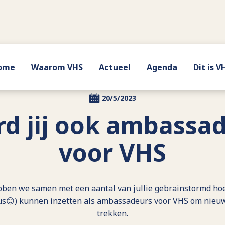
ome
Waarom VHS
Actueel
Agenda
Dit is V
20/5/2023
d jij ook ambassa
voor VHS
bben we samen met een aantal van jullie gebrainstormd ho
dus😊) kunnen inzetten als ambassadeurs voor VHS om nieu
trekken.