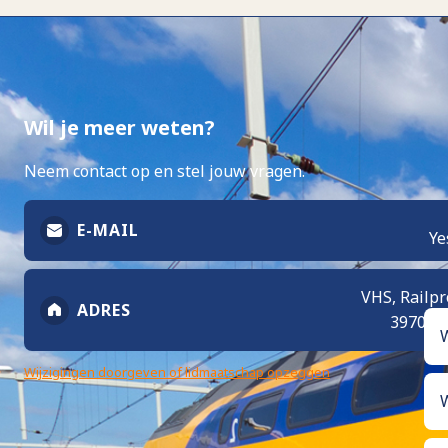
Wil je meer weten?
Neem contact op en stel jouw vragen.
E-MAIL
Ye
VHS, Railpr
ADRES
3970 A
W
Wijzigingen doorgeven of lidmaatschap opzeggen
W