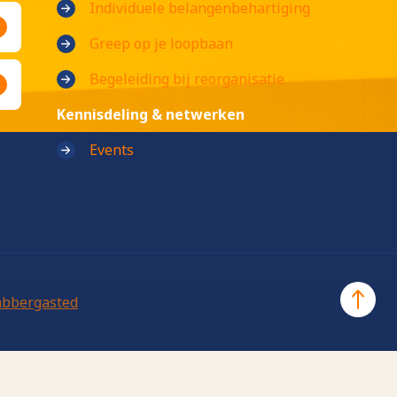
Individuele belangenbehartiging
Greep op je loopbaan
Begeleiding bij reorganisatie
Kennisdeling & netwerken
Events
abbergasted