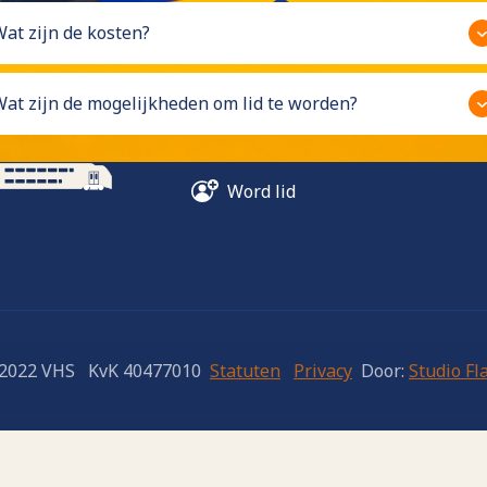
Dit is VHS
at zijn de kosten?
at zijn de mogelijkheden om lid te worden?
Word lid
2022 VHS KvK 40477010
Statuten
Privacy
Door:
Studio Fl