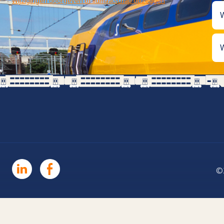
Wijzigingen doorgeven of lidmaatschap opzeggen
W
W
©