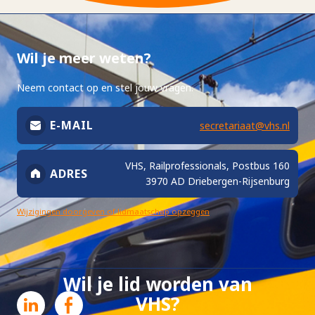
Wil je meer weten?
Neem contact op en stel jouw vragen.
E-MAIL
secretariaat@vhs.nl
VHS, Railprofessionals, Postbus 160
ADRES
3970 AD Driebergen-Rijsenburg
Wijzigingen doorgeven of lidmaatschap opzeggen
Wil je lid worden van
VHS?