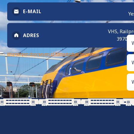
E-MAIL
Ye
VHS, Railpr
ADRES
3970 A
W
Wijzigingen doorgeven of lidmaatschap opzeggen
W
W