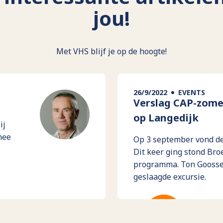
jou!
Met VHS blijf je op de hoogte!
26/9/2022
EVENTS
Verslag CAP-zome
op Langedijk
ij
mee
Op 3 september vond de
Dit keer ging stond Bro
programma. Ton Goossen
geslaagde excursie.