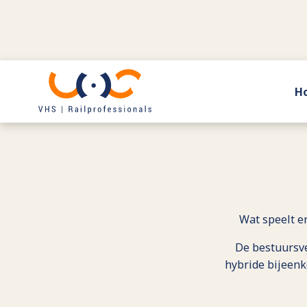
H
Terug naar actueel
Wat speelt e
De bestuursve
hybride bijeenk