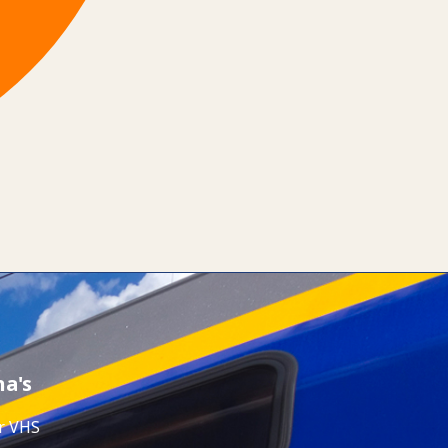
na's
r VHS