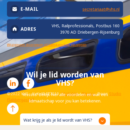
E-MAIL
secretariaat@vhs.nl
VHS, Railprofessionals, Postbus 160
ADRES
3970 AD Driebergen-Rijsenburg
Wijzigingen doorgeven of lidmaatschap opzeggen
Wil je lid worden van
VHS?
©2022 VHS KvK 40477010
Statuten
Privacy
Door:
Studio
Yesssss! Bekijk hier alle voordelen en wat een
Flabbergasted
lidmaatschap voor jou kan betekenen.
Wat krijg je als je lid wordt van VHS?