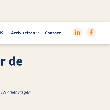
HS
Activiteiten
Contact
r de
 FNV niet vragen