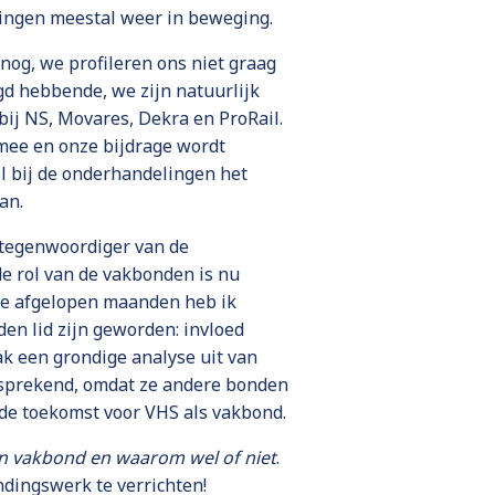
elingen meestal weer in beweging.
 nog, we profileren ons niet graag
gd hebbende, we zijn natuurlijk
bij NS, Movares, Dekra en ProRail.
mee en onze bijdrage wordt
l bij de onderhandelingen het
an.
rtegenwoordiger van de
de rol van de vakbonden is nu
 De afgelopen maanden heb ik
en lid zijn geworden: invloed
ak een grondige analyse uit van
ansprekend, omdat ze andere bonden
nde toekomst voor VHS als vakbond.
en vakbond en waarom wel of niet
.
ndingswerk te verrichten!