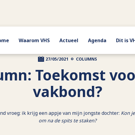
ome
Waarom VHS
Actueel
Agenda
Dit is V
27/05/2021
COLUMNS
umn: Toekomst voo
vakbond?
tend vroeg: ik krijg een appje van mijn jongste dochter:
Kon je
om na de spits te staken?