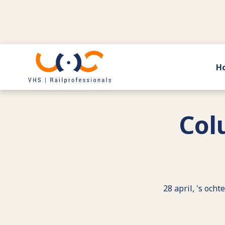
H
Terug naar actueel
Col
28 april, 's och