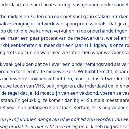
En inderdaad, dat soort acties brengt vastgelopen onderhand
ttig middel en zullen dan ook niet snel gaan staken. Sterker
vakvereniging of netwerk van spoorprofessionals. Dat geze
s op de rol die we kunnen vervullen in de onderhandelingen 
eel maar een paar procent van de medewerkers, we tellen 
bijeenkomsten al meer dan een jaar stil liggen, is onze ro
ng trots op zijn en waarmee we laten zien waar we voor sta
 vaak geluiden dat ze liever een ondernemingsraad als ve
digen toch echt alle medewerkers. Wellicht terecht, maar 
als medewerker invloed wil hebben, moet je dus lid worden.
euwe leden van VHS, ook jongeren, die inderdaad om die red
de regel dat je lid moet zijn van een vakbond, voeren ze va
 staan. En gelukkig, ze komen dan bij VHS uit als meest a
iet voor hun belangen zien staan. Kortom, er is nog voldoe
ou je mij kunnen aangeven of je ooit lid zou worden van e
stig omdat ik er niet echt mee bezig ben
. Ik heb nog wat ze