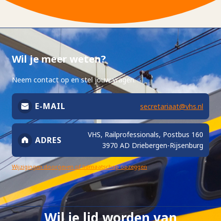
Wil je meer weten?
Neem contact op en stel jouw vragen.
E-MAIL
secretariaat@vhs.nl
VHS, Railprofessionals, Postbus 160
ADRES
3970 AD Driebergen-Rijsenburg
Wijzigingen doorgeven of lidmaatschap opzeggen
Wil je lid worden van