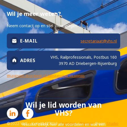
Wil je meer weten?
Neem contact op en stel jouw vragen.
E-MAIL
secretariaat@vhs.nl
VHS, Railprofessionals, Postbus 160
ADRES
3970 AD Driebergen-Rijsenburg
Wijzigingen doorgeven of lidmaatschap opzeggen
Wil je lid worden van
VHS?
©2022 VHS KvK 40477010
Statuten
Privacy
Door:
Studio
Yesssss! Bekijk hier alle voordelen en wat een