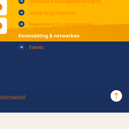
Individuele belangenbehartiging
Greep op je loopbaan
Begeleiding bij reorganisatie
Kennisdeling & netwerken
Events
abbergasted