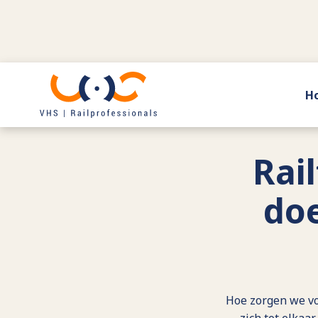
H
Terug naar agenda
Rai
do
Hoe zorgen we vo