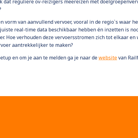
k dat reguliere ov-reizigers meereizen met doelgroepenverv
?
een vorm van aanvullend vervoer, vooral in de regio`s waar he
e juiste real-time data beschikbaar hebben én inzetten is n
iger. Hoe verhouden deze vervoersstromen zich tot elkaar en
rvoer aantrekkelijker te maken?
etup en om je aan te melden ga je naar de
website
van Rail