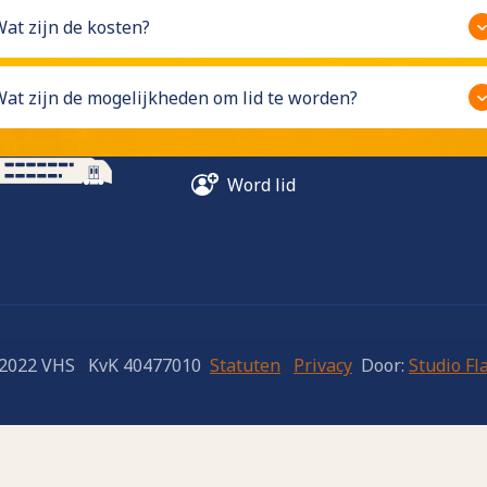
Dit is VHS
at zijn de kosten?
at zijn de mogelijkheden om lid te worden?
Word lid
2022 VHS KvK 40477010
Statuten
Privacy
Door:
Studio Fl