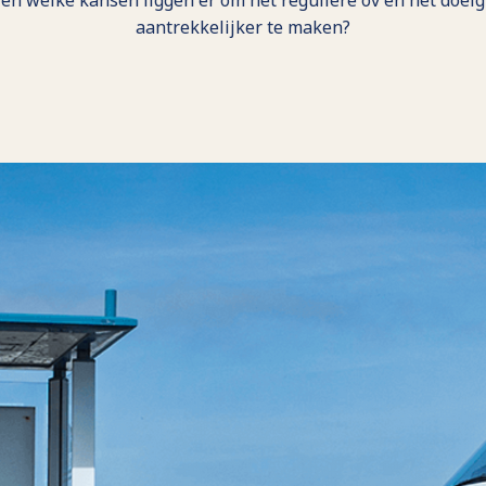
r en welke kansen liggen er om het reguliere ov en het doe
aantrekkelijker te maken?