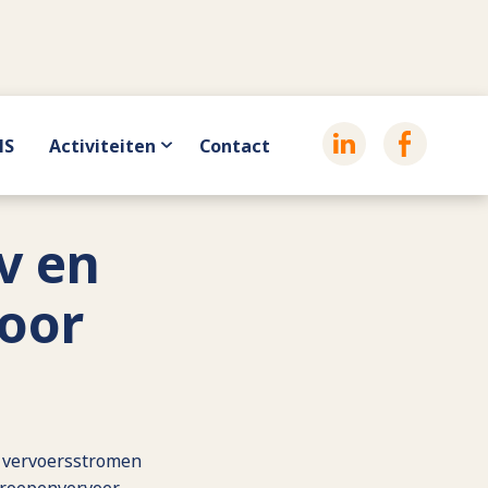
HS
Activiteiten
Contact
v en
oor
n vervoersstromen