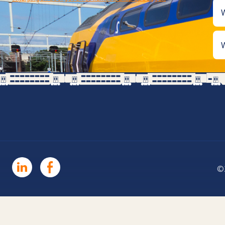
W
W
©