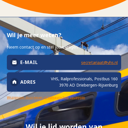
Wil je meer weten?
Neem contact op en stel jouw vragen.
E-MAIL
secretariaat@vhs.nl
VHS, Railprofessionals, Postbus 160
ADRES
3970 AD Driebergen-Rijsenburg
Wijzigingen doorgeven of lidmaatschap opzeggen
Wil je lid worden van